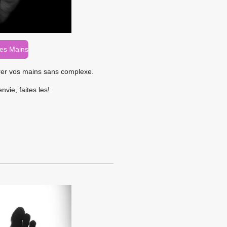
es Mains
rer vos mains sans complexe.
nvie, faites les!